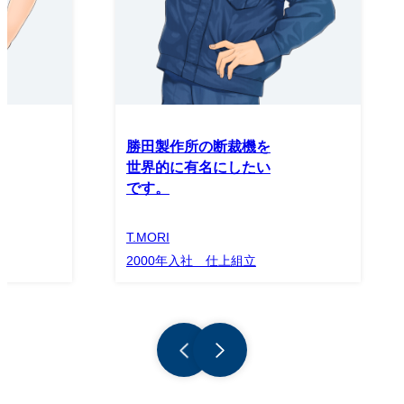
勝田製作所の断裁機を
世界的に有名にしたい
です。
T.MORI
2000年入社 仕上組立